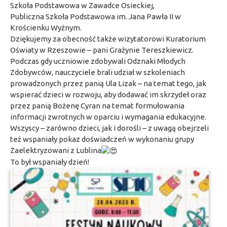
Szkoła Podstawowa w Zawadce Osieckiej
,
Publiczna Szkoła Podstawowa im. Jana Pawła II w
Krościenku Wyżnym
.
Dziękujemy za obecność także wizytatorowi Kuratorium
Oświaty w Rzeszowie – pani Grażynie Tereszkiewicz.
Podczas gdy uczniowie zdobywali Odznaki Młodych
Zdobywców, nauczyciele brali udział w szkoleniach
prowadzonych przez panią
Ula Lizak
– na temat tego, jak
wspierać dzieci w rozwoju, aby dodawać im skrzydeł oraz
przez panią Bożenę Cyran na temat formułowania
informacji zwrotnych w oparciu i wymagania edukacyjne.
Wszyscy – zarówno dzieci, jak i dorośli – z uwagą obejrzeli
też wspaniały pokaz doświadczeń w wykonaniu grupy
Zaelektryzowani
z Lublina
To był wspaniały dzień!