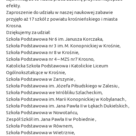
efekty.
Zaproszenie do udziału w naszej naukowej zabawie
przyjęło aż 17 szkół z powiatu krośnieńskiego i miasta
Krosna.
Dziękujemy za udział:
Szkoła Podstawowa Nr 6 im. Janusza Korczaka
,
Szkoła Podstawowa nr 3 im. M. Konopnickiej w Krośnie
,
Szkoła Podstawowa nr 8 w Krośnie
,
Szkoła Podstawowa nr 4 – MZS nr7 Krosno
,
Katolicka Szkoła Podstawowa i Katolickie Liceum
Ogólnokształcące w Krośnie
,
Szkoła Podstawowa w Zarszynie
,
Szkoła Podstawowa im. Józefa Piłsudskiego w Zalesiu
,
Szkoła Podstawowa we Wróbliku Szlacheckim,
Szkoła Podstawowa im. Marii Konopnickiej w Kobylanach
,
Szkoła Podstawowa im. Jana Pawła II w Łękach Dukielskich
,
Szkoła Podstawowa w Nowotańcu,
Zespół Szkół im. Jana Pawła II w Pobiednie
,
Szkoła Podstawowa w Równem
,
Szkoła Podstawowa w Wietrznie
,