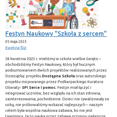
Festyn Naukowy "Szkoła z sercem"
05 maja 2023
Ewelina Śliż
28 kwietnia 2023 r. mieliśmy w szkole wielkie święto –
obchodziliśmy Festyn Naukowy, który był hucznym
podsumowaniem dwóch projektów realizowanych przez
Dziesiątkę: projektu
Dostępna Szkoła
oraz autorskiego
projektu inicjowanego przez Podkarpackiego Kuratora
Oświaty-
SP! Serce i pomoc
. Festyn miał łączyć i
integrować uczniów, bez względu na ich stan zdrowia,
zainteresowania, pochodzenie. Dzieci nie rywalizowały ze
sobą, nie próbowaliśmy wskazać najlepszych – naszym
celem była wspólna naukowa zabawa, bo nie jest
tajemnicą, że to nauka przez zabawę przynosi najlepsze