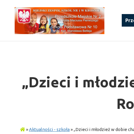
Prz
„Dzieci i młodz
Ro
»
Aktualności - szkoła
»
„Dzieci i młodzież w dobie c