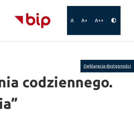
A
A+
A++
Deklaracja dostępności
nia codziennego.
ia”