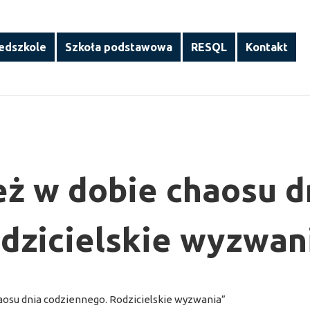
edszkole
Szkoła podstawowa
RESQL
Kontakt
ież w dobie chaosu d
dzicielskie wyzwan
haosu dnia codziennego. Rodzicielskie wyzwania”