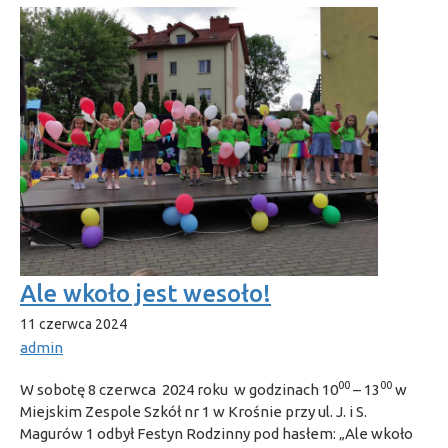
Ale wkoło jest wesoło!
11 czerwca 2024
admin
00
00
W sobotę 8 czerwca 2024 roku w godzinach 10
– 13
w
Miejskim Zespole Szkół nr 1 w Krośnie przy ul. J. i S.
Magurów 1 odbył Festyn Rodzinny pod hasłem: „Ale wkoło