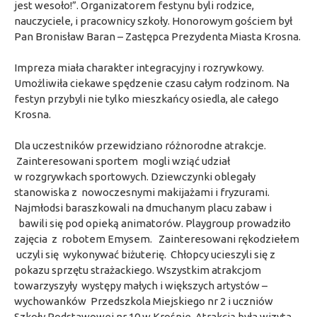
jest wesoło!”. Organizatorem festynu byli rodzice,
nauczyciele, i pracownicy szkoły. Honorowym gościem był
Pan Bronisław Baran – Zastępca Prezydenta Miasta Krosna.
Impreza miała charakter integracyjny i rozrywkowy.
Umożliwiła ciekawe spędzenie czasu całym rodzinom. Na
festyn przybyli nie tylko mieszkańcy osiedla, ale całego
Krosna.
Dla uczestników przewidziano różnorodne atrakcje.
Zainteresowani sportem mogli wziąć udział
w rozgrywkach sportowych. Dziewczynki oblegały
stanowiska z nowoczesnymi makijażami i fryzurami.
Najmłodsi baraszkowali na dmuchanym placu zabaw i
bawili się pod opieką animatorów. Playgroup prowadziło
zajęcia z robotem Emysem. Zainteresowani rękodziełem
uczyli się wykonywać biżuterię. Chłopcy ucieszyli się z
pokazu sprzętu strażackiego. Wszystkim atrakcjom
towarzyszyły występy małych i większych artystów –
wychowanków Przedszkola Miejskiego nr 2 i uczniów
Szkoły Podstawowej nr 10 w Krośnie. Atrakcją była wizyta